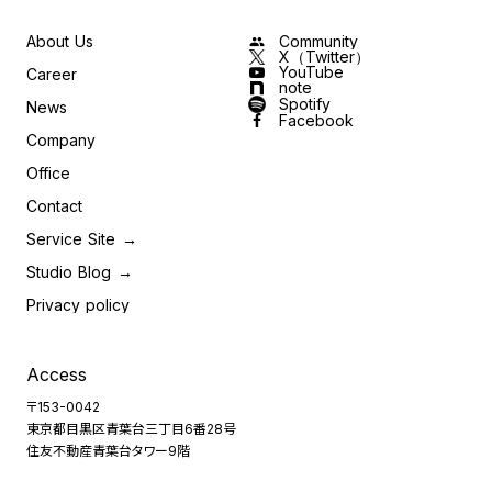
About Us
Community
group
X（Twitter）
YouTube
Career
note
Spotify
News
Facebook
Company
Office
Contact
Service Site
→
Studio Blog
→
Privacy policy
Access
〒153-0042
東京都目黒区青葉台三丁目6番28号
住友不動産青葉台タワー9階