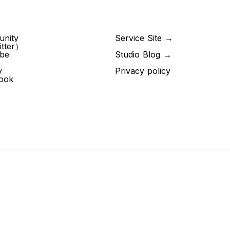
nity
Service Site
→
tter）
be
Studio Blog
→
y
Privacy policy
ook