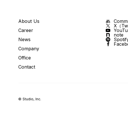
About Us
Commu
group
X（Twi
Career
YouTu
note
News
Spotif
Faceb
Company
Office
Contact
©️ Studio, Inc.