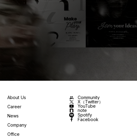
About Us
Community
group
X（Twitter）
YouTube
Career
note
Spotify
News
Facebook
Company
Office