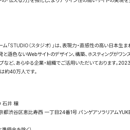
イトの「伝える力」を強化し、よりデザイン性の高いサイトの実現を
ーム「
STUDIO（スタジオ）
」は、表現力・直感性の高い日本生ま
発と遜色ないWebサイトのデザイン、構築、ホスティングがワン
プなど、あらゆる企業・組織でご活用いただいております。202
は約40万人です。
石井 穣
都渋谷区恵比寿西 一丁目24番1号 パンゲアソラリアムYUK
日
準備金を除く）