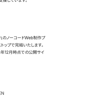
支援しています。
れのノーコードWeb制作プ
ストップで完結いたします。
3年12月時点での公開サイ
EN