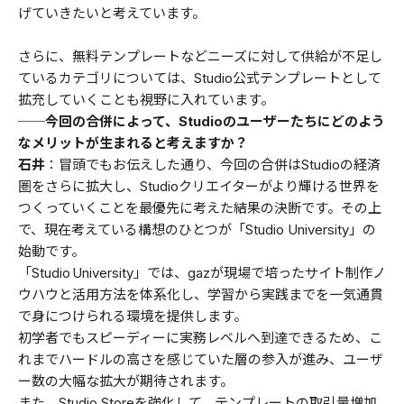
げていきたいと考えています。
さらに、無料テンプレートなどニーズに対して供給が不足し
ているカテゴリについては、Studio公式テンプレートとして
拡充していくことも視野に入れています。
──今回の合併によって、Studioのユーザーたちにどのよう
なメリットが生まれると考えますか？
石井
：冒頭でもお伝えした通り、今回の合併はStudioの経済
圏をさらに拡大し、Studioクリエイターがより輝ける世界を
つくっていくことを最優先に考えた結果の決断です。その上
で、現在考えている構想のひとつが「Studio University」の
始動です。
「Studio University」では、gazが現場で培ったサイト制作ノ
ウハウと活用方法を体系化し、学習から実践までを一気通貫
で身につけられる環境を提供します。
初学者でもスピーディーに実務レベルへ到達できるため、こ
れまでハードルの高さを感じていた層の参入が進み、ユーザ
ー数の大幅な拡大が期待されます。
また、Studio Storeを強化して、テンプレートの取引量増加