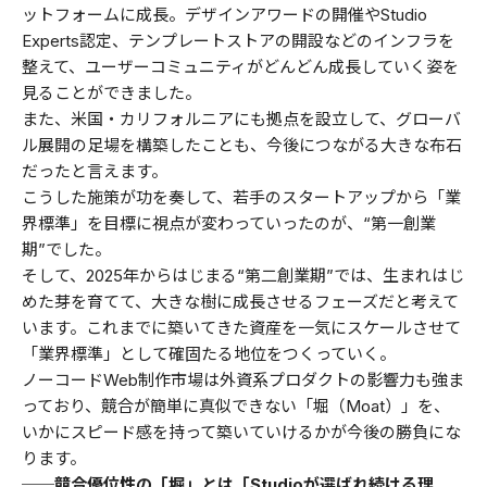
ットフォームに成長。デザインアワードの開催やStudio
Experts認定、テンプレートストアの開設などのインフラを
整えて、ユーザーコミュニティがどんどん成長していく姿を
見ることができました。
また、米国・カリフォルニアにも拠点を設立して、グローバ
ル展開の足場を構築したことも、今後につながる大きな布石
だったと言えます。
こうした施策が功を奏して、若手のスタートアップから「業
界標準」を目標に視点が変わっていったのが、“第一創業
期”でした。
そして、2025年からはじまる“第二創業期”では、生まれはじ
めた芽を育てて、大きな樹に成長させるフェーズだと考えて
います。これまでに築いてきた資産を一気にスケールさせて
「業界標準」として確固たる地位をつくっていく。
ノーコードWeb制作市場は外資系プロダクトの影響力も強ま
っており、競合が簡単に真似できない「堀（Moat）」を、
いかにスピード感を持って築いていけるかが今後の勝負にな
ります。
──競合優位性の「堀」とは「Studioが選ばれ続ける理