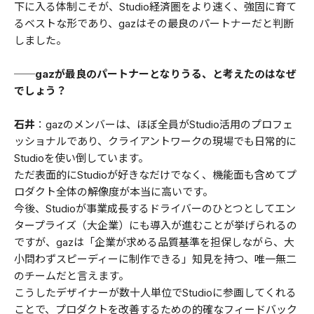
下に入る体制こそが、Studio経済圏をより速く、強固に育て
るベストな形であり、gazはその最良のパートナーだと判断
しました。
──gazが最良のパートナーとなりうる、と考えたのはなぜ
でしょう？
石井
：gazのメンバーは、ほぼ全員がStudio活用のプロフェ
ッショナルであり、クライアントワークの現場でも日常的に
Studioを使い倒しています。
ただ表面的にStudioが好きなだけでなく、機能面も含めてプ
ロダクト全体の解像度が本当に高いです。
今後、Studioが事業成長するドライバーのひとつとしてエン
タープライズ（大企業）にも導入が進むことが挙げられるの
ですが、gazは「企業が求める品質基準を担保しながら、大
小問わずスピーディーに制作できる」知見を持つ、唯一無二
のチームだと言えます。
こうしたデザイナーが数十人単位でStudioに参画してくれる
ことで、プロダクトを改善するための的確なフィードバック