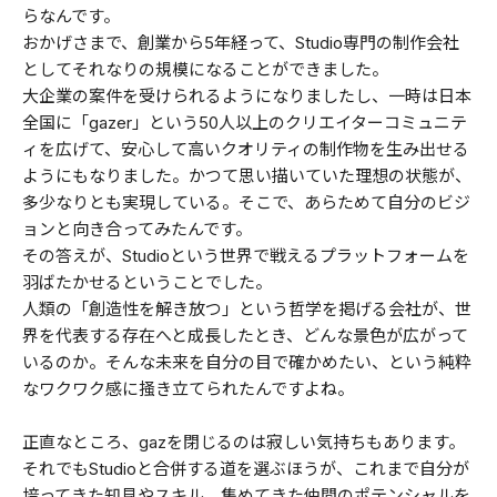
らなんです。
おかげさまで、創業から5年経って、Studio専門の制作会社
としてそれなりの規模になることができました。
大企業の案件を受けられるようになりましたし、一時は日本
全国に「gazer」という50人以上のクリエイターコミュニテ
ィを広げて、安心して高いクオリティの制作物を生み出せる
ようにもなりました。かつて思い描いていた理想の状態が、
多少なりとも実現している。そこで、あらためて自分のビジ
ョンと向き合ってみたんです。
その答えが、Studioという世界で戦えるプラットフォームを
羽ばたかせるということでした。
人類の「創造性を解き放つ」という哲学を掲げる会社が、世
界を代表する存在へと成長したとき、どんな景色が広がって
いるのか。そんな未来を自分の目で確かめたい、という純粋
なワクワク感に掻き立てられたんですよね。
正直なところ、gazを閉じるのは寂しい気持ちもあります。
それでもStudioと合併する道を選ぶほうが、これまで自分が
培ってきた知見やスキル、集めてきた仲間のポテンシャルを