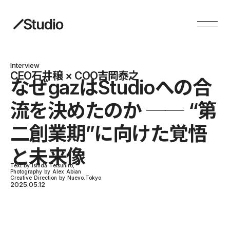
Interview
CEO石井穣 × COO吉岡泰之
なぜgazはStudioへの合
流を決めたのか ── “第
二創業期”に向けた覚悟
と未来像
Text by Ishida Tetsuhiro,
Photography by Alex Abian
Creative Direction by Nuevo.Tokyo
2025.05.12