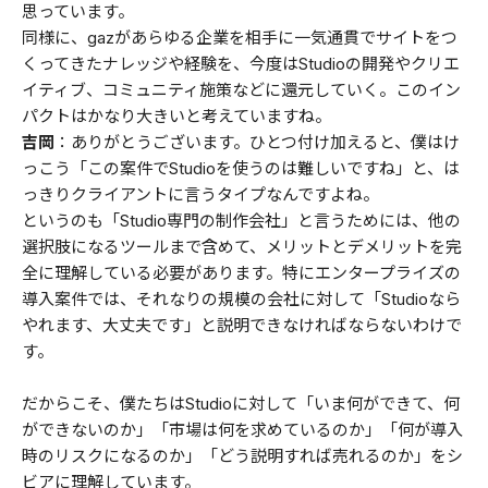
思っています。
同様に、gazがあらゆる企業を相手に一気通貫でサイトをつ
くってきたナレッジや経験を、今度はStudioの開発やクリエ
イティブ、コミュニティ施策などに還元していく。このイン
パクトはかなり大きいと考えていますね。
吉岡
：ありがとうございます。ひとつ付け加えると、僕はけ
っこう「この案件でStudioを使うのは難しいですね」と、は
っきりクライアントに言うタイプなんですよね。
というのも「Studio専門の制作会社」と言うためには、他の
選択肢になるツールまで含めて、メリットとデメリットを完
全に理解している必要があります。特にエンタープライズの
導入案件では、それなりの規模の会社に対して「Studioなら
やれます、大丈夫です」と説明できなければならないわけで
す。
だからこそ、僕たちはStudioに対して「いま何ができて、何
ができないのか」「市場は何を求めているのか」「何が導入
時のリスクになるのか」「どう説明すれば売れるのか」をシ
ビアに理解しています。