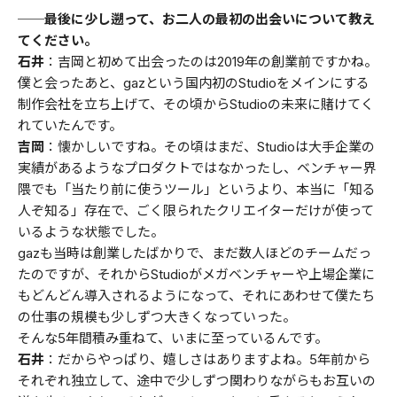
──最後に少し遡って、お二人の最初の出会いについて教え
てください。
石井
：吉岡と初めて出会ったのは2019年の創業前ですかね。
僕と会ったあと、gazという国内初のStudioをメインにする
制作会社を立ち上げて、その頃からStudioの未来に賭けてく
れていたんです。
吉岡
：懐かしいですね。その頃はまだ、Studioは大手企業の
実績があるようなプロダクトではなかったし、ベンチャー界
隈でも「当たり前に使うツール」というより、本当に「知る
人ぞ知る」存在で、ごく限られたクリエイターだけが使って
いるような状態でした。
gazも当時は創業したばかりで、まだ数人ほどのチームだっ
たのですが、それからStudioがメガベンチャーや上場企業に
もどんどん導入されるようになって、それにあわせて僕たち
の仕事の規模も少しずつ大きくなっていった。
そんな5年間積み重ねて、いまに至っているんです。
石井
：だからやっぱり、嬉しさはありますよね。5年前から
それぞれ独立して、途中で少しずつ関わりながらもお互いの