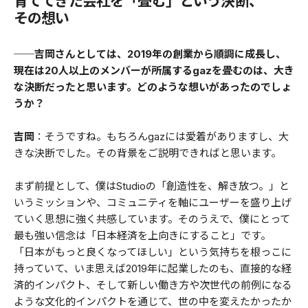
育ててきた会社を「畳む」という決断、
その想い
──吉岡さんとしては、2019年の創業から順調に成長し、
現在は20人以上のメンバーが所属するgazを畳むのは、大き
な決断だったと思います。どのような想いがあったのでしょ
うか？
吉岡
：そうですね。もちろんgazには愛着がありますし、大
きな決断でした。その背景をご説明できればと思います。
まず前提として、僕はStudioの「創造性を、解き放つ。」と
いうミッションや、コミュニティを軸にユーザーを盛り上げ
ていく思想に強く共感しています。そのうえで、僕にとって
最も強い信念は「日本経済を上向きにすること」です。
「日本がもっと良くなってほしい」という気持ちを根っこに
持っていて、いま思えば2019年に起業したのも、直接的な経
済的インパクト、そして新しい働き方や次世代の前例になる
ような文化的インパクトを通じて、世の中を変えたかったか