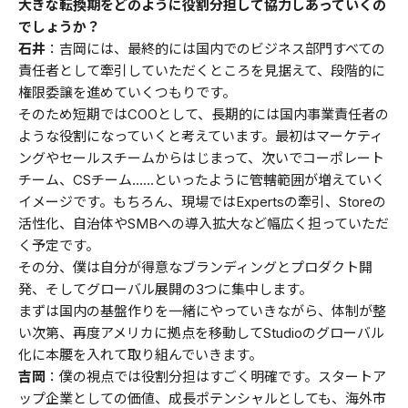
大きな転換期をどのように役割分担して協力しあっていくの
でしょうか？
石井
：吉岡には、最終的には国内でのビジネス部門すべての
責任者として牽引していただくところを見据えて、段階的に
権限委譲を進めていくつもりです。
そのため短期ではCOOとして、長期的には国内事業責任者の
ような役割になっていくと考えています。最初はマーケティ
ングやセールスチームからはじまって、次いでコーポレート
チーム、CSチーム……といったように管轄範囲が増えていく
イメージです。もちろん、現場ではExpertsの牽引、Storeの
活性化、自治体やSMBへの導入拡大など幅広く担っていただ
く予定です。
その分、僕は自分が得意なブランディングとプロダクト開
発、そしてグローバル展開の3つに集中します。
まずは国内の基盤作りを一緒にやっていきながら、体制が整
い次第、再度アメリカに拠点を移動してStudioのグローバル
化に本腰を入れて取り組んでいきます。
吉岡
：僕の視点では役割分担はすごく明確です。スタートア
ップ企業としての価値、成長ポテンシャルとしても、海外市