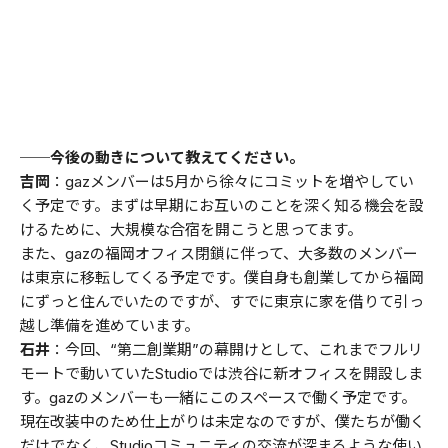
──今後の動きについて教えてください。
吉岡
：gazメンバーは5月から徐々にコミットを増やしてい
く予定です。まずは早期にお互いのことを深く知る機会を設
けるために、大規模な合宿を開こうと思ってます。
また、gazの福岡オフィス閉鎖に伴って、大多数のメンバー
は東京に移転してくる予定です。僕自身も創業してから福岡
にずっと住んでいたのですが、すでに東京に家を借りて引っ
越し準備を進めています。
石井
：今回、“第二創業期”の幕開けとして、これまでフルリ
モートで動いていたStudioでは渋谷に新オフィスを開設しま
す。gazのメンバーも一緒にこのスペースで働く予定です。
現在改装中のため仕上がりは未定なのですが、僕たちが働く
だけでなく、Studioコミュニティの交流が深まるような使い