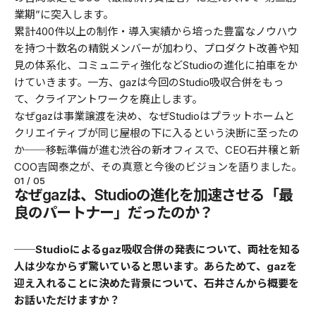
業期”に突入します。
累計400件以上の制作・導入実績から培った豊富なノウハウ
を持つ十数名の精鋭メンバーが加わり、プロダクト改善や知
見の体系化、コミュニティ強化などStudioの進化に拍車をか
けていきます。一方、gazは今回のStudio吸収合併をもっ
て、クライアントワークを廃止します。
なぜgazは事業譲渡を決め、なぜStudioはプラットホームと
クリエイティブが同じ屋根の下に入るという決断に至ったの
か──移転準備が進む渋谷の新オフィスで、CEO石井穣と新
COO吉岡泰之が、その真意と今後のビジョンを語りました。
01 / 05
なぜgazは、Studioの進化を加速させる「最
良のパートナー」だったのか？
──Studioによるgaz吸収合併の発表について、両社を知る
人は少なからず驚いていると思います。あらためて、gazを
迎え入れることに決めた背景について、石井さんから概要を
お話いただけますか？