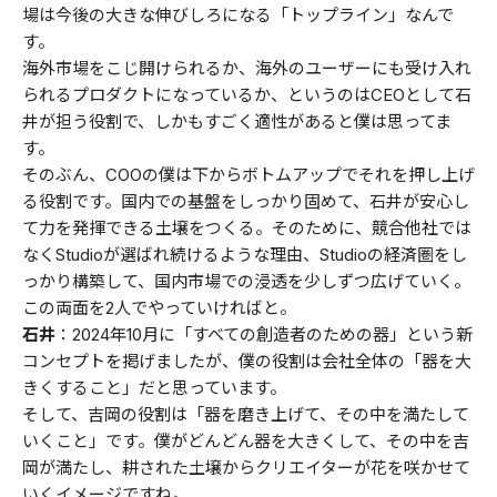
場は今後の大きな伸びしろになる「トップライン」なんで
す。
海外市場をこじ開けられるか、海外のユーザーにも受け入れ
られるプロダクトになっているか、というのはCEOとして石
井が担う役割で、しかもすごく適性があると僕は思ってま
す。
そのぶん、COOの僕は下からボトムアップでそれを押し上げ
る役割です。国内での基盤をしっかり固めて、石井が安心し
て力を発揮できる土壌をつくる。そのために、競合他社では
なくStudioが選ばれ続けるような理由、Studioの経済圏をし
っかり構築して、国内市場での浸透を少しずつ広げていく。
この両面を2人でやっていければと。
石井
：2024年10月に「すべての創造者のための器」という新
コンセプトを掲げましたが、僕の役割は会社全体の「器を大
きくすること」だと思っています。
そして、吉岡の役割は「器を磨き上げて、その中を満たして
いくこと」です。僕がどんどん器を大きくして、その中を吉
岡が満たし、耕された土壌からクリエイターが花を咲かせて
いくイメージですね。